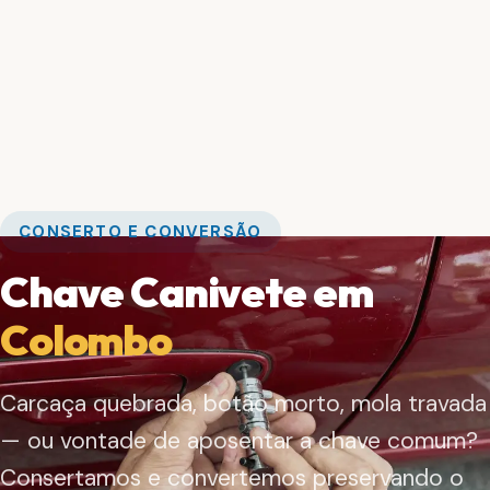
CONSERTO E CONVERSÃO
Chave Canivete em
Colombo
Carcaça quebrada, botão morto, mola travada
— ou vontade de aposentar a chave comum?
Consertamos e convertemos preservando o