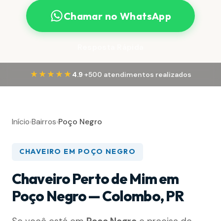
Chamar no WhatsApp
Resposta Rápida
·
★★★★★
4.9
+500 atendimentos realizados
Início
›
Bairros
›
Poço Negro
CHAVEIRO EM POÇO NEGRO
Chaveiro Perto de Mim em
Poço Negro — Colombo, PR