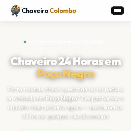
Chaveiro
Colombo
Atendimento Disponível — Poço Negro
Chaveiro 24 Horas em
Poço Negro
Porta travada, chave quebrada ou fechadura
arrombada em
Poço Negro
? Despachamos o
chaveiro mais próximo agora — atendimento
24 horas, qualquer dia da semana.