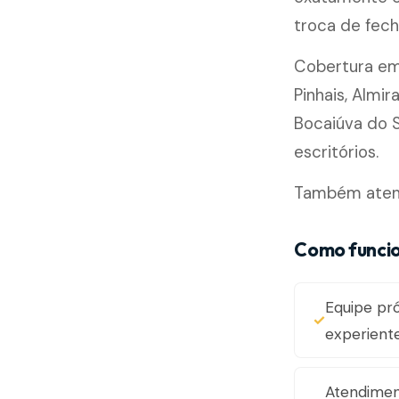
troca de fech
Cobertura e
Pinhais, Almi
Bocaiúva do S
escritórios.
Também atend
Como funci
Equipe pr
experient
Atendimen