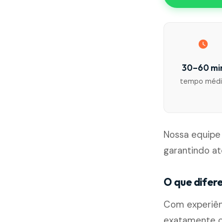
30–60 mi
tempo méd
Nossa equipe
garantindo at
O que difer
Com experiên
exatamente c