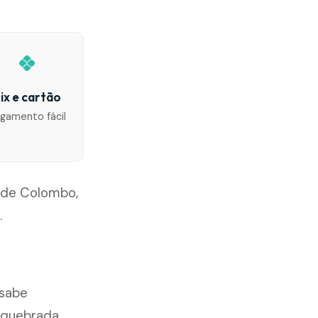
ix e cartão
gamento fácil
 de Colombo,
.
 sabe
 quebrada,