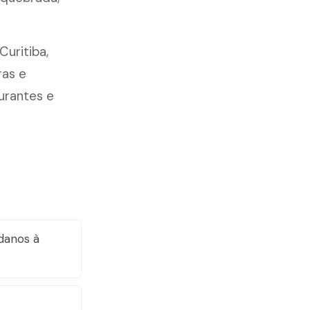
 Curitiba,
ras e
aurantes e
danos à