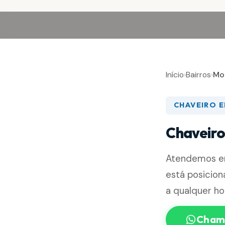
Início
›
Bairros
›
Mo
CHAVEIRO 
Chaveiro
Atendemos 
está posicio
a qualquer ho
Chama