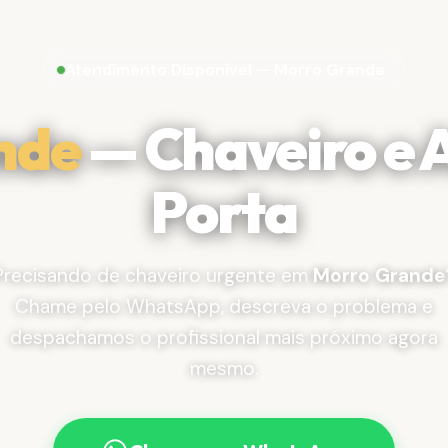
Atendimento Disponível — Morro Grande
nde
— Chaveiro e 
Porta
Precisando de chaveiro urgente em
Morro Grande
Chame pelo WhatsApp, descreva o problema e
despachamos o profissional mais próximo agora
mesmo.