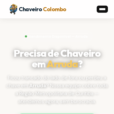
Chaveiro
Colombo
Atendimento Disponível — Arruda
Precisa de Chaveiro
em
Arruda
?
Ficou trancado do lado de fora ou perdeu a
chave em
Arruda
? Nossa equipe cobre toda
a Região Metropolitana de Curitiba —
atendemos agora, sem burocracia.